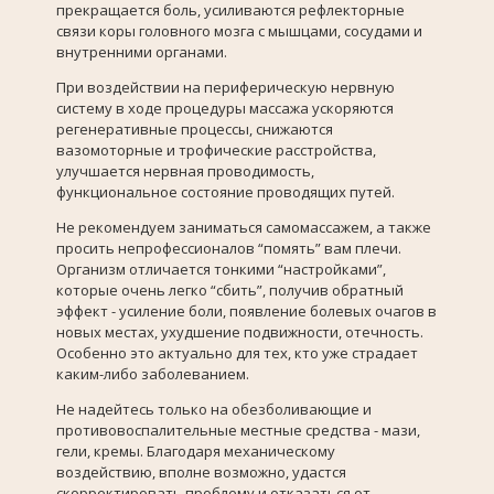
прекращается боль, усиливаются рефлекторные
связи коры головного мозга с мышцами, сосудами и
внутренними органами.
При воздействии на периферическую нервную
систему в ходе процедуры массажа ускоряются
регенеративные процессы, снижаются
вазомоторные и трофические расстройства,
улучшается нервная проводимость,
функциональное состояние проводящих путей.
Не рекомендуем заниматься самомассажем, а также
просить непрофессионалов “помять” вам плечи.
Организм отличается тонкими “настройками”,
которые очень легко “сбить”, получив обратный
эффект - усиление боли, появление болевых очагов в
новых местах, ухудшение подвижности, отечность.
Особенно это актуально для тех, кто уже страдает
каким-либо заболеванием.
Не надейтесь только на обезболивающие и
противовоспалительные местные средства - мази,
гели, кремы. Благодаря механическому
воздействию, вполне возможно, удастся
скорректировать проблему и отказаться от